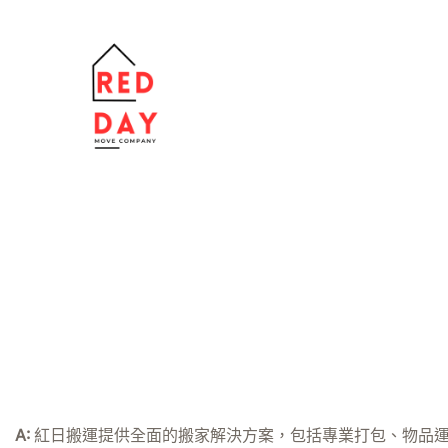
跳
至
主
要
內
容
A:
紅日搬運提供全面的搬家解決方案，包括專業打包、物品運